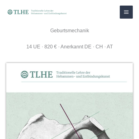
Zum
Inhalt
springen
Geburtsmechanik
14 UE · 820 € · Anerkannt DE · CH · AT