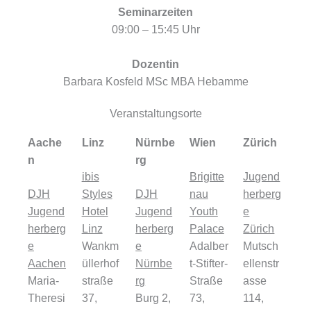
Seminarzeiten
09:00 – 15:45 Uhr
Dozentin
Barbara Kosfeld MSc MBA Hebamme
Veranstaltungsorte
Aache
Linz
Nürnbe
Wien
Zürich
n
rg
ibis
Brigitte
Jugend
DJH
Styles
DJH
nau
herberg
Jugend
Hotel
Jugend
Youth
e
herberg
Linz
herberg
Palace
Zürich
e
Wankm
e
Adalber
Mutsch
Aachen
üllerhof
Nürnbe
t-Stifter-
ellenstr
Maria-
straße
rg
Straße
asse
Theresi
37,
Burg 2,
73,
114,