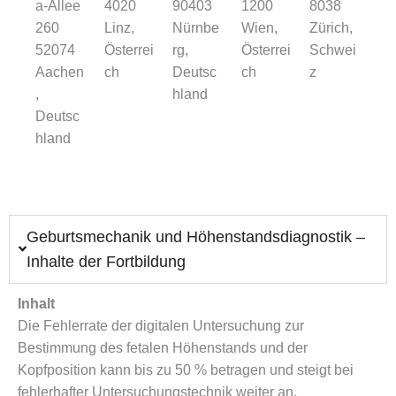
a-Allee
4020
90403
1200
8038
260
Linz,
Nürnbe
Wien,
Zürich,
52074
Österrei
rg,
Österrei
Schwei
Aachen
ch
Deutsc
ch
z
,
hland
Deutsc
hland
Geburtsmechanik und Höhenstandsdiagnostik –
Inhalte der Fortbildung
Inhalt
Die Fehlerrate der digitalen Untersuchung zur
Bestimmung des fetalen Höhenstands und der
Kopfposition kann bis zu 50 % betragen und steigt bei
fehlerhafter Untersuchungstechnik weiter an.