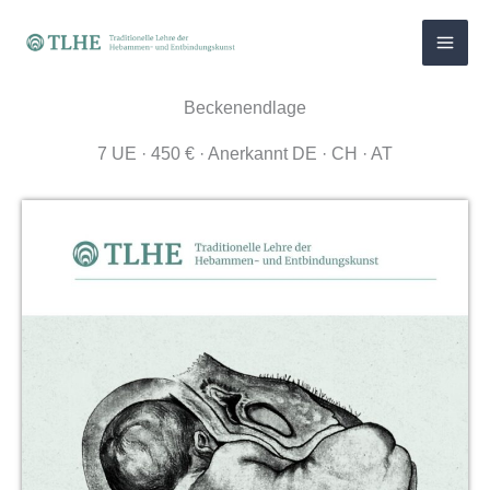
Zum
Inhalt
springen
Beckenendlage
7 UE · 450 € · Anerkannt DE · CH · AT