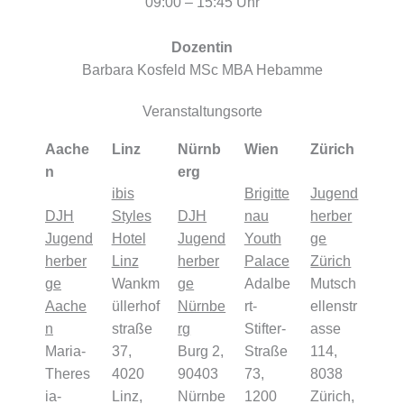
09:00 – 15:45 Uhr
Dozentin
Barbara Kosfeld MSc MBA Hebamme
Veranstaltungsorte
Aache
Linz
Nürnb
Wien
Zürich
n
erg
ibis
Brigitte
Jugend
DJH
Styles
DJH
nau
herber
Jugend
Hotel
Jugend
Youth
ge
herber
Linz
herber
Palace
Zürich
ge
Wankm
ge
Adalbe
Mutsch
Aache
üllerhof
Nürnbe
rt-
ellenstr
n
straße
rg
Stifter-
asse
Maria-
37,
Burg 2,
Straße
114,
Theres
4020
90403
73,
8038
ia-
Linz,
Nürnbe
1200
Zürich,